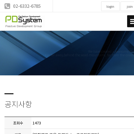
02-6332-6785
login
join
We have created a awesome t
Far far away,behind the word mountains, far from the count
공지사항
1473
조회수