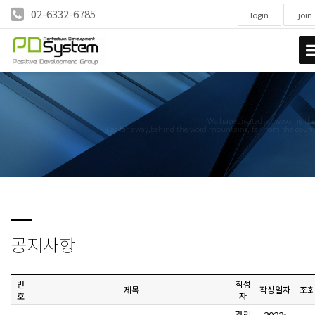
02-6332-6785
login
join
We have created a awesome t
Far far away,behind the word mountains, far from the count
공지사항
번
작성
제목
작성일자
조회
호
자
관리
2022-