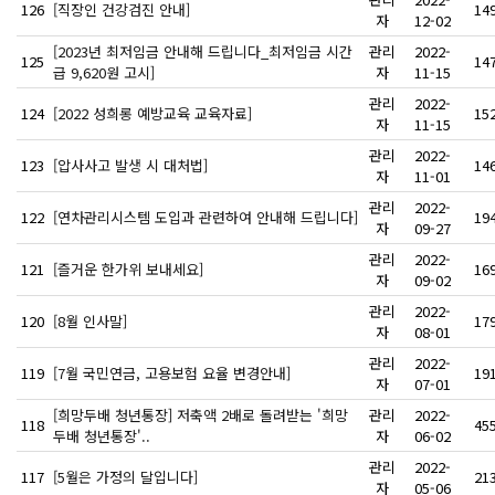
126
[직장인 건강검진 안내]
14
자
12-02
[2023년 최저임금 안내해 드립니다_최저임금 시간
관리
2022-
125
14
급 9,620원 고시]
자
11-15
관리
2022-
124
[2022 성희롱 예방교육 교육자료]
15
자
11-15
관리
2022-
123
[압사사고 발생 시 대처법]
14
자
11-01
관리
2022-
122
[연차관리시스템 도입과 관련하여 안내해 드립니다]
19
자
09-27
관리
2022-
121
[즐거운 한가위 보내세요]
16
자
09-02
관리
2022-
120
[8월 인사말]
17
자
08-01
관리
2022-
119
[7월 국민연금, 고용보험 요율 변경안내]
19
자
07-01
[희망두배 청년통장] 저축액 2배로 돌려받는 '희망
관리
2022-
118
45
두배 청년통장'..
자
06-02
관리
2022-
117
[5월은 가정의 달입니다]
21
자
05-06