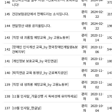
146
37
니다!
자
17
관리
2024-02-
145
건강보험공단에서 전해드리는 소식입니다.
21
자
22
관리
2024-02-
144
연말정산 내용 공지올립니다.
19
자
22
관리
2023-11-
143
[직장 내 괴롬힘 예방교육 _by 고용노동부]
19
자
14
[장애인 인식개선 교육_by 한국장애인개발원&보
관리
2023-11-
142
54
건복지부]
자
06
관리
2023-11-
141
[개인정보 보호교육_by 국민연금]
18
자
03
관리
2023-11-
140
[퇴직연금 교육 동영상_by 근로복지공단]
14
자
03
관리
2023-11-
139
[직장 내 성희롱 예방교육_by 고용노동부]
16
자
02
관리
2023-11-
138
[11월 인사말_가을산행 시 독버섯에 유의하세요]
17
자
01
관리
2023-10-
137
[10월 인사말_한글날]
14
자
04