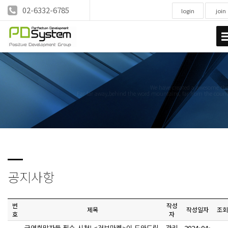
02-6332-6785
login
join
We have created a awesome t
Far far away,behind the word mountains, far from the count
공지사항
번
작성
제목
작성일자
조회
호
자
금연희망자들 필수 시청! <건보마켓>이 도와드립
관리
2024-04-