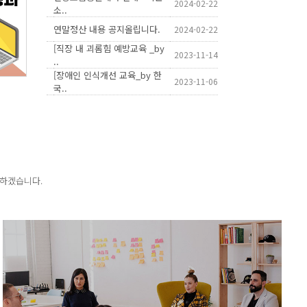
2024-02-22
소..
연말정산 내용 공지올립니다.
2024-02-22
[직장 내 괴롬힘 예방교육 _by
2023-11-14
..
[장애인 인식개선 교육_by 한
2023-11-06
국..
하겠습니다.