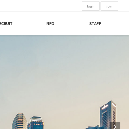
login
join
ECRUIT
INFO
STAFF
토탈솔루션