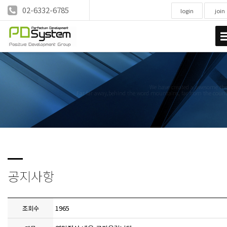
02-6332-6785
login
join
We have created a awesome t
Far far away,behind the word mountains, far from the count
공지사항
1965
조회수