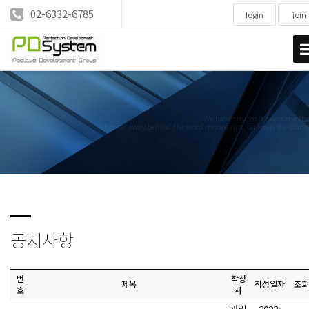
02-6332-6785
login
join
We have created a awesome t
Far far away,behind the word mountains, far from the count
공지사항
번
작성
제목
작성일자
조회
호
자
관리
2022-