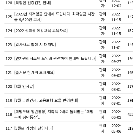
126
[직장인 건강검진 안내]
14
자
12-02
[2023년 최저임금 안내해 드립니다_최저임금 시간
관리
2022-
125
14
급 9,620원 고시]
자
11-15
관리
2022-
124
[2022 성희롱 예방교육 교육자료]
15
자
11-15
관리
2022-
123
[압사사고 발생 시 대처법]
14
자
11-01
관리
2022-
122
[연차관리시스템 도입과 관련하여 안내해 드립니다]
19
자
09-27
관리
2022-
121
[즐거운 한가위 보내세요]
16
자
09-02
관리
2022-
120
[8월 인사말]
17
자
08-01
관리
2022-
119
[7월 국민연금, 고용보험 요율 변경안내]
19
자
07-01
[희망두배 청년통장] 저축액 2배로 돌려받는 '희망
관리
2022-
118
45
두배 청년통장'..
자
06-02
관리
2022-
117
[5월은 가정의 달입니다]
21
자
05-06