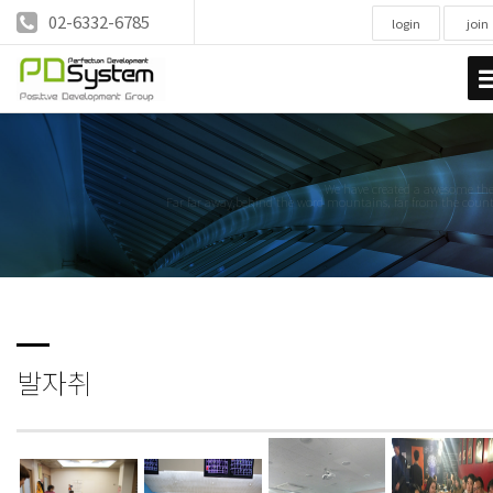
02-6332-6785
login
join
We have created a awesome t
Far far away,behind the word mountains, far from the count
발자취